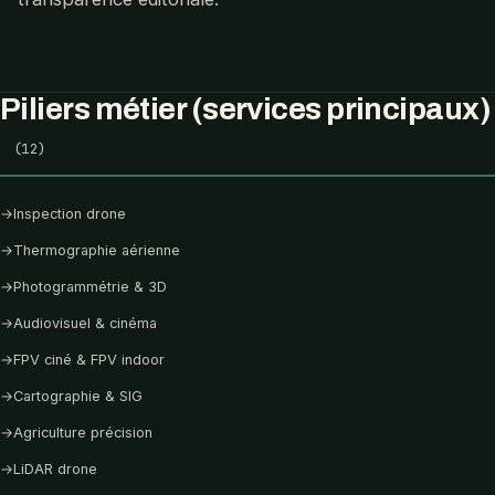
Piliers métier (services principaux)
(12)
→
Inspection drone
→
Thermographie aérienne
→
Photogrammétrie & 3D
→
Audiovisuel & cinéma
→
FPV ciné & FPV indoor
→
Cartographie & SIG
→
Agriculture précision
→
LiDAR drone