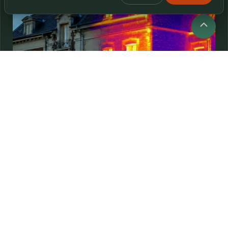
Retour
en
haut
Thermographie
Bâtiment, photovoltaïque, industrie. Capteurs
radiométriques FLIR ou équivalents selon configuration.
Détection d'anomalies thermiques avec…
→
ÉNERGIE / AUDIT