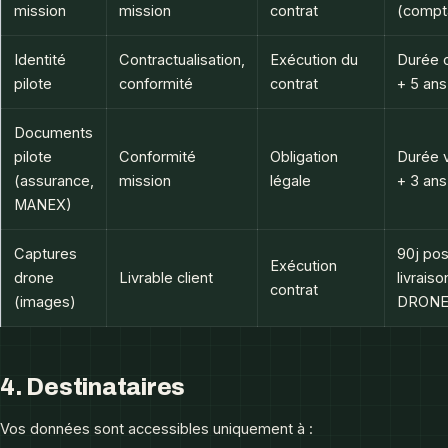
mission
mission
contrat
(compta
Identité
Contractualisation,
Exécution du
Durée c
pilote
conformité
contrat
+ 5 ans
Documents
pilote
Conformité
Obligation
Durée v
(assurance,
mission
légale
+ 3 ans
MANEX)
Captures
90j pos
Exécution
drone
Livrable client
livrais
contrat
(images)
DRON
4. Destinataires
Vos données sont accessibles uniquement à :