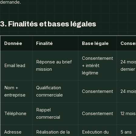
demande.
3. Finalités et bases légales
Donnée
Finalité
Base légale
Conse
Consentement
Réponse au brief
24 moi
Email lead
+ intérêt
mission
dernier
légitime
Nom +
Qualification
Consentement
24 moi
entreprise
commerciale
Rappel
Téléphone
Consentement
12 mois
commercial
Adresse
Réalisation de la
Exécution du
5 ans