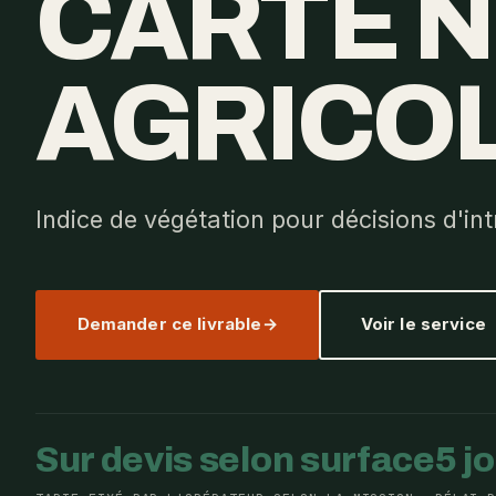
CARTE N
AGRICO
Indice de végétation pour décisions d'int
Demander ce livrable
Voir le service
Sur devis selon surface
5 j