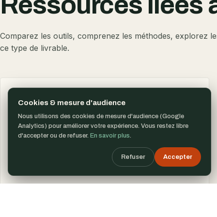
Ressources liées 
Comparez les outils, comprenez les méthodes, explorez le
ce type de livrable.
COMPARATIF
Cookies & mesure d'audience
Comparatif 12 capteurs drone
Nous utilisons des cookies de mesure d'audience (Google
Analytics) pour améliorer votre expérience. Vous restez libre
RGB photogram, thermique radio, LiDAR, multispectral.
d'accepter ou de refuser.
En savoir plus
.
Specs et tarifs.
Refuser
Accepter
Lire →