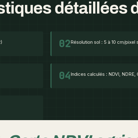
tiques détaillées d
02
R)
Résolution sol : 5 à 10 cm/pixel 
04
Indices calculés : NDVI, NDRE,