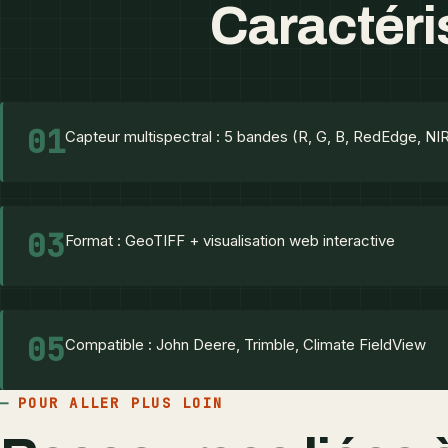
Caractéris
01
Capteur multispectral : 5 bandes (R, G, B, RedEdge, NI
03
Format : GeoTIFF + visualisation web interactive
05
Compatible : John Deere, Trimble, Climate FieldView
POUR ALLER PLUS LOIN