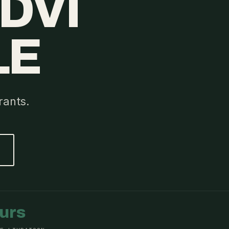
DVI
LE
rants.
ours