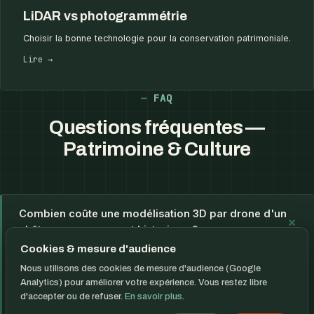
LiDAR vs photogrammétrie
Choisir la bonne technologie pour la conservation patrimoniale.
Lire →
FAQ
Questions fréquentes —
Patrimoine & Culture
Combien coûte une modélisation 3D par drone d'un
+
château ou monument historique ?
Cookies & mesure d'audience
Les tarifs dépendent de la mission : surface du site, niveau de
Nous utilisons des cookies de mesure d'audience (Google
précision demandé (centimétrique ou millimétrique), nombre
Analytics) pour améliorer votre expérience. Vous restez libre
de façades et livrable final (nuage de points, maquette 3D,
d'accepter ou de refuser.
En savoir plus
.
orthophoto). drone-corp ne fixe pas les prix : chaque