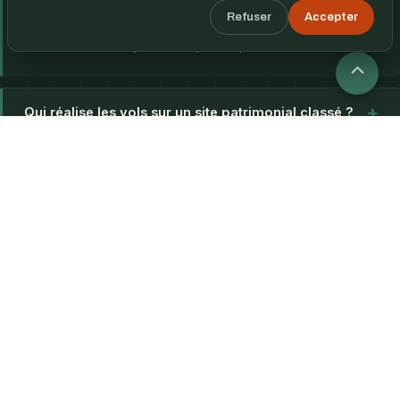
opérateur vérifié fixe les siens. Décrivez votre site à un
Refuser
Accepter
opérateur de l'annuaire, ou déposez votre mission : nous la
transmettons aux opérateurs qualifiés, sans commission.
Retour
+
Qui réalise les vols sur un site patrimonial classé ?
en
haut
Faut-il des autorisations DRAC ou de l'Architecte
+
des Bâtiments de France ?
Quelle précision atteint une modélisation 3D par
+
drone pour la restauration ?
Êtes-vous assurés pour intervenir sur un monument
+
de grande valeur ?