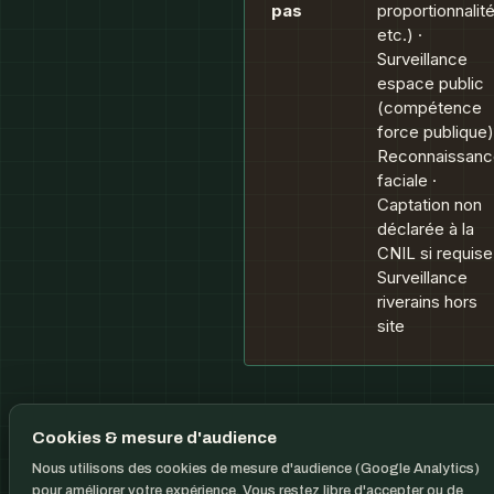
pas
proportionnalité
etc.) ·
Surveillance
espace public
(compétence
force publique)
Reconnaissanc
faciale ·
Captation non
déclarée à la
CNIL si requise
Surveillance
riverains hors
site
Cookies & mesure d'audience
Obligations CNIL respectées par DRONECORP
Nous utilisons des cookies de mesure d'audience (Google Analytics)
pour améliorer votre expérience. Vous restez libre d'accepter ou de