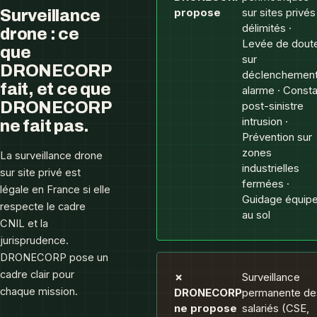
propose
sur sites privés
Surveillance
délimités ·
drone : ce
Levée de dout
que
sur
DRONECORP
déclenchemen
fait, et ce que
alarme · Consta
DRONECORP
post-sinistre
intrusion ·
ne fait pas.
Prévention sur
zones
La surveillance drone
industrielles
sur site privé est
fermées ·
légale en France si elle
Guidage équip
respecte le cadre
au sol
CNIL et la
jurisprudence.
DRONECORP pose un
cadre clair pour
✗
Surveillance
chaque mission.
DRONECORP
permanente de
ne propose
salariés (CSE,