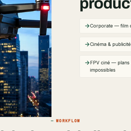
produc
→
Corporate — film d
→
Cinéma & publicité
→
FPV ciné — plans 
impossibles
WORKFLOW