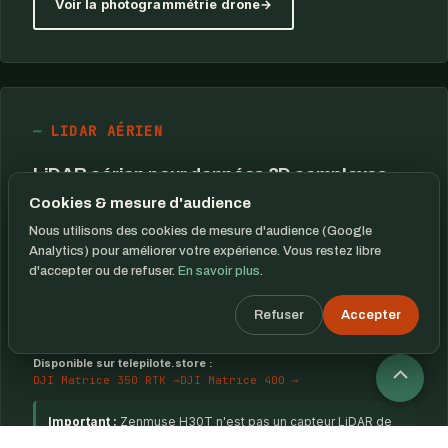
Voir la photogrammétrie drone
LIDAR AÉRIEN
LiDAR aérien pour données 3D complexes
Cookies & mesure d'audience
Le LiDAR s'utilise quand la photogrammétrie atteint ses limites
: végétation, ouvrages linéaires, reliefs complexes,
Nous utilisons des cookies de mesure d'audience (Google
infrastructures, carrières, forêts ou zones difficiles à
Analytics) pour améliorer votre expérience. Vous restez libre
modéliser par image seule.
d'accepter ou de refuser.
En savoir plus
.
Exemples de configurations :
Zenmuse L2 sur Matrice 350
Refuser
Accepter
RTK ou Matrice 400, ou capteur LiDAR équivalent selon
opérateur
Disponible sur telepilote.store :
DJI Matrice 350 RTK →
DJI Matrice 400 →
Retour
en
Important :
Zenmuse H30T n'est pas un capteur LiDAR de
cartographie. H30T est un capteur multi-sensoriel