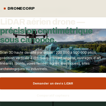
ACCUEIL
/
SERVICES
/
LIDAR AÉRIEN DRONE
DRONECORP
— CARTOGRAPHIE HAUTE DENSITÉ
LiDAR aérien drone —
précision centimétrique
sous canopée.
Scan 3D haute densité par drone : 200 000 à 500 000 pts/s,
précision verticale 4 cm. Sous-couvert végétal, ouvrages d'art
linéaires (ponts, voies ferrées, lignes électriques), sites
archéologiques ou industriels.
Demander un devis LiDAR
Comparatif capteurs