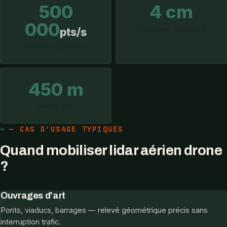
500
4 cm
000
Précision verticale
pts/s
Densité maximale
450 m
Portée max
— CAS D'USAGE TYPIQUES
Quand mobiliser lidar aérien drone
?
Ouvrages d'art
Ponts, viaducs, barrages — relevé géométrique précis sans
interruption trafic.