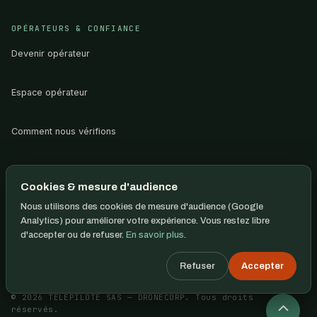
OPÉRATEURS & CONFIANCE
Devenir opérateur
Espace opérateur
Comment nous vérifions
Transparence du classement
Cookies & mesure d'audience
Nous utilisons des cookies de mesure d'audience (Google
Avis · L.111-7-2
Analytics) pour améliorer votre expérience. Vous restez libre
d'accepter ou de refuser.
En savoir plus
.
Refuser
Accepter
© 2026 TELEPILOTE SAS — DRONECORP. Tous droits
réservés.