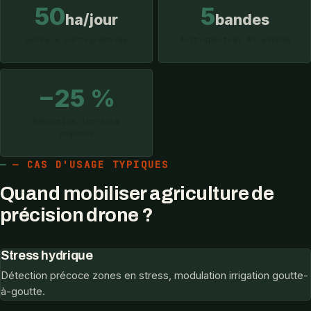
50
5
ha/jour
bandes
Surface cartographiée
Multispectral MicaSense
−25 %
Réduction intrants
moyenne
— CAS D'USAGE TYPIQUES
Quand mobiliser agriculture de
précision drone ?
Stress hydrique
Détection précoce zones en stress, modulation irrigation goutte-
à-goutte.