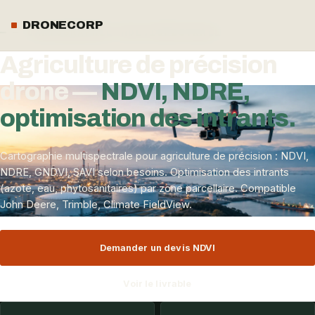
ACCUEIL
/
SERVICES
/
AGRICULTURE DE PRÉCISION DRONE
DRONECORP
— CARTOGRAPHIE MULTISPECTRALE
Agriculture de précision
drone —
NDVI, NDRE,
optimisation des intrants.
Cartographie multispectrale pour agriculture de précision : NDVI,
NDRE, GNDVI, SAVI selon besoins. Optimisation des intrants
(azote, eau, phytosanitaires) par zone parcellaire. Compatible
John Deere, Trimble, Climate FieldView.
Demander un devis NDVI
Voir le livrable