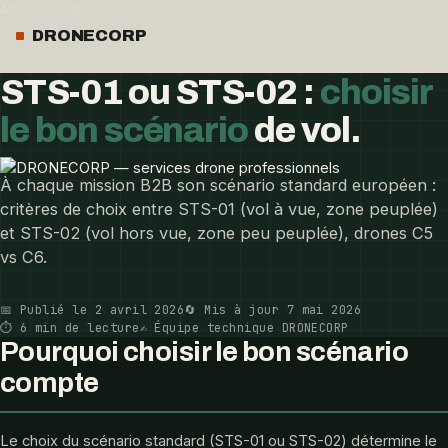
ACCUEIL
/
BLOG
/
RÉGLEMENTATION
DRONECORP
RÉGLEMENTATION DRONE
STS-01 ou STS-02 :
choisir
le bon scénario
de vol.
À chaque mission B2B son scénario standard européen :
critères de choix entre STS-01 (vol à vue, zone peuplée)
et STS-02 (vol hors vue, zone peu peuplée), drones C5
vs C6.
📅 Publié le 2 avril 2026
🔄 Mis à jour 7 mai 2026
⏱ 6 min de lecture
✍️ Équipe technique DRONECORP
Pourquoi choisir le bon scénario
compte
Le choix du scénario standard (STS-01 ou STS-02) détermine le