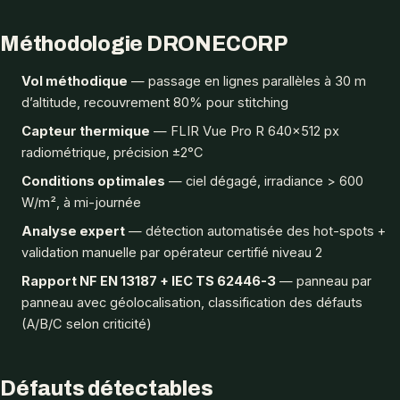
Méthodologie DRONECORP
Vol méthodique
— passage en lignes parallèles à 30 m
d’altitude, recouvrement 80% pour stitching
Capteur thermique
— FLIR Vue Pro R 640×512 px
radiométrique, précision ±2°C
Conditions optimales
— ciel dégagé, irradiance > 600
W/m², à mi-journée
Analyse expert
— détection automatisée des hot-spots +
validation manuelle par opérateur certifié niveau 2
Rapport NF EN 13187 + IEC TS 62446-3
— panneau par
panneau avec géolocalisation, classification des défauts
(A/B/C selon criticité)
Défauts détectables