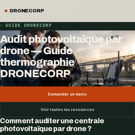
ACCUEIL
/
RESSOURCES
/
GUIDES
/
AUDIT PHOTOVOLTAÏQUE PAR DRONE — GUIDE
DRONECORP
THERMOGRAPHIE DRONECORP
GUIDE DRONECORP
Audit photovoltaïque par
drone — Guide
thermographie
DRONECORP
Demander un devis
Voir toutes les ressources
Comment auditer une centrale
photovoltaïque par drone ?